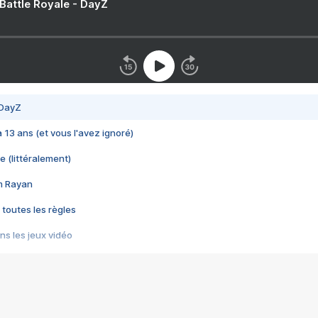
 Battle Royale - DayZ
 DayZ
 a 13 ans (et vous l'avez ignoré)
e (littéralement)
im Rayan
 toutes les règles
s les jeux vidéo
us choquant de Rockstar ? - Le scandale BULLY
e plus moche de Steam
du RÊVE tourne au CAUCHEMAR