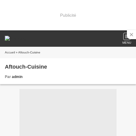
Publicité
MENU
Accueil
» Aftouch-Cuisine
Aftouch-Cuisine
Par
admin