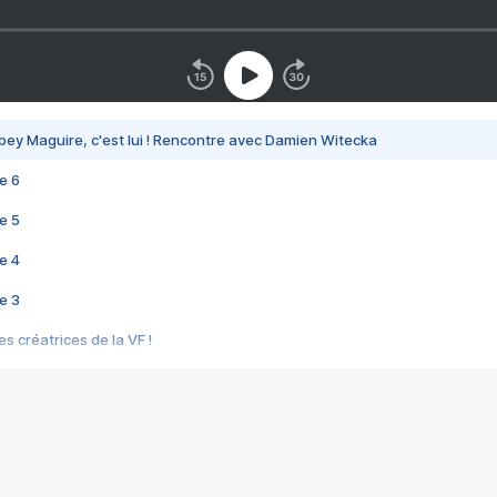
bey Maguire, c'est lui ! Rencontre avec Damien Witecka
e 6
e 5
e 4
e 3
s créatrices de la VF !
e 2
e 1
e Mektoub My Love arrive enfin ! Rencontre avec Shaïn Boumedine et Sal