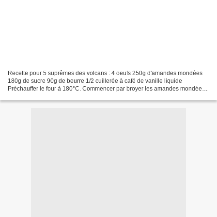
Recette pour 5 suprêmes des volcans : 4 oeufs 250g d'amandes mondées
180g de sucre 90g de beurre 1/2 cuillerée à café de vanille liquide
Préchauffer le four à 180°C. Commencer par broyer les amandes mondées
au mixeur. Il est meilleur pour cette recette...