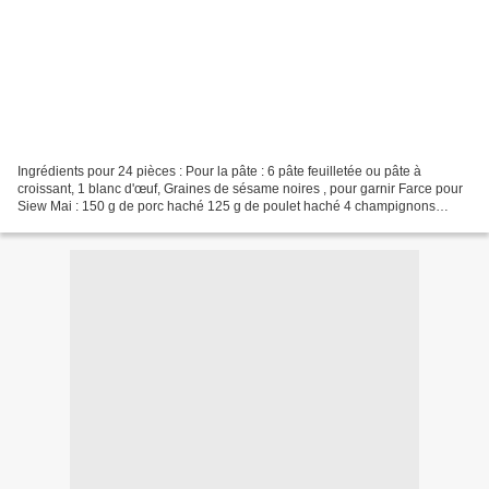
Ingrédients pour 24 pièces : Pour la pâte : 6 pâte feuilletée ou pâte à
croissant, 1 blanc d'œuf, Graines de sésame noires , pour garnir Farce pour
Siew Mai : 150 g de porc haché 125 g de poulet haché 4 champignons
shiitake , tiges enlevées et jetées,...