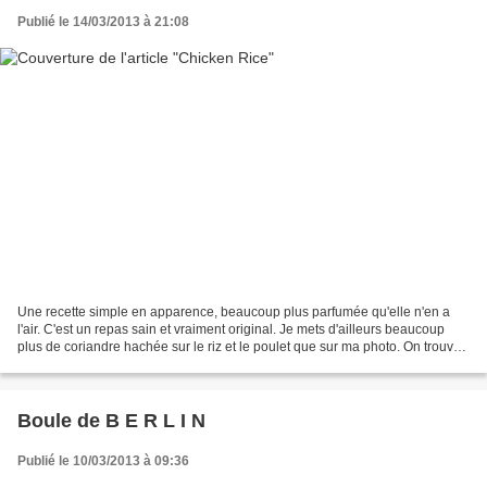
Publié le 14/03/2013 à 21:08
Une recette simple en apparence, beaucoup plus parfumée qu'elle n'en a
l'air. C'est un repas sain et vraiment original. Je mets d'ailleurs beaucoup
plus de coriandre hachée sur le riz et le poulet que sur ma photo. On trouve
ce plat dans beaucoup pays...
Boule de B E R L I N
Publié le 10/03/2013 à 09:36