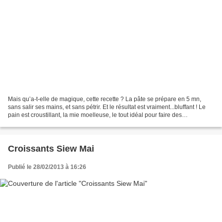
Mais qu’a-t-elle de magique, cette recette ? La pâte se prépare en 5 mn,
sans salir ses mains, et sans pétrir. Et le résultat est vraiment...bluffant ! Le
pain est croustillant, la mie moelleuse, le tout idéal pour faire des
sandwichs…esbrouffée je suis,...
Croissants Siew Mai
Publié le 28/02/2013 à 16:26