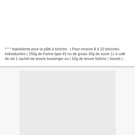
* * * Ingrédients pour la pâte à brioche : ( Pour environ 8 à 10 brioches
individuelles ) 250g de Farine type 45 ou de gruau 30g de sucre 1c à café
de sel 1 sachet de levure boulanger ou ( 10g de levure fraîche ) 3oeufs (
150g ) 165g de beurre à température...